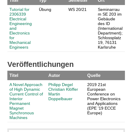
Titel
Typ
Semester
Ort
Tutorial for
Übung
WS 20/21
Seminarrau
2306339
m SE 203 im
Electrical
Gebäude
Engineering
des ID
and
(International
Electronics
Department);
for
Schlossplatz
Mechanical
19, 76131
Engineers
Karlsruhe
Veröffentlichungen
Titel
Autor
Quelle
A Novel Approach
Philipp Degel
2019 21st
of High Dynamic
Christian Klöffer
European
Current Control of
Martin
Conference on
Interior
Doppelbauer
Power Electronics
Permanent
and Applications
Magnet
(EPE '19 ECCE
Synchronous
Europe)
Machines