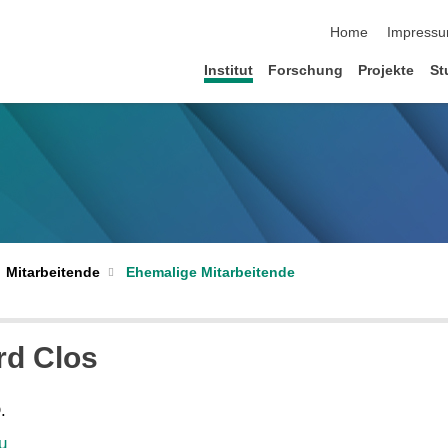
Navigation übersp
Home
Impress
Institut
Forschung
Projekte
St
Mitarbeitende
Ehemalige Mitarbeitende
rd Clos
.
u