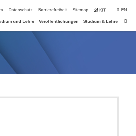
ringen
um
Datenschutz
Barrierefreiheit
Sitemap
EN
KIT
Star
udium und Lehre
Veröffentlichungen
Studium & Lehre