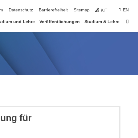
ringen
um
Datenschutz
Barrierefreiheit
Sitemap
EN
KIT
Star
udium und Lehre
Veröffentlichungen
Studium & Lehre
ung für