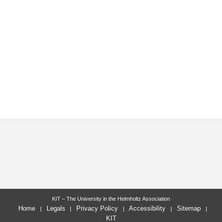
KIT – The University in the Helmholtz Association
Home
Legals
Privacy Policy
Accessibility
Sitemap
KIT