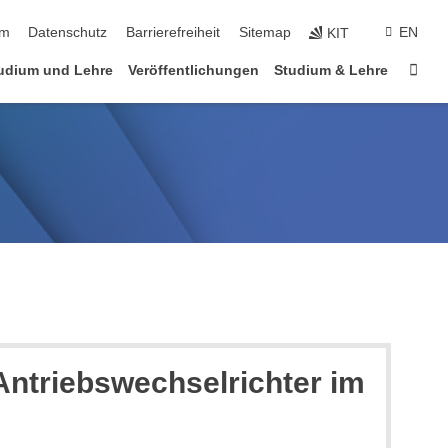
ringen
um
Datenschutz
Barrierefreiheit
Sitemap
EN
KIT
Star
udium und Lehre
Veröffentlichungen
Studium & Lehre
Antriebswechselrichter im